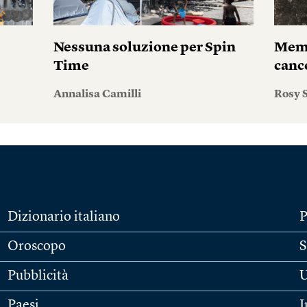
Nessuna soluzione per Spin
Memo
Time
canc
Annalisa Camilli
Rosy S
Dizionario italiano
P
Oroscopo
S
Pubblicità
U
Paesi
I