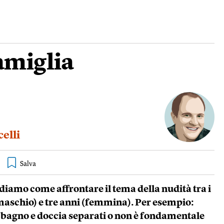
amiglia
elli
ediamo come affrontare il tema della nudità tra i
 (maschio) e tre anni (femmina). Per esempio:
bagno e doccia separati o non è fondamentale