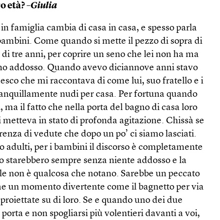
ro età?
–Giulia
 in famiglia cambia di casa in casa, e spesso parla
 bambini. Come quando si mette il pezzo di sopra di
di tre anni, per coprire un seno che lei non ha ma
ttano addosso. Quando avevo diciannove anni stavo
esco che mi raccontava di come lui, suo fratello e i
tranquillamente nudi per casa. Per fortuna quando
i, ma il fatto che nella porta del bagno di casa loro
i metteva in stato di profonda agitazione. Chissà se
renza di vedute che dopo un po’ ci siamo lasciati.
o adulti, per i bambini il discorso è completamente
ro starebbero sempre senza niente addosso e la
relle non è qualcosa che notano. Sarebbe un peccato
me un momento divertente come il bagnetto per via
proiettate su di loro. Se e quando uno dei due
porta e non spogliarsi più volentieri davanti a voi,