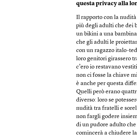
questa privacy alla lo
Il rapporto con la nudità
più degli adulti che dei
un bikini a una bambina 
che gli adulti le proie
con un ragazzo italo-ted
loro genitori girassero 
c’ero io restavano vestit
non ci fosse la chiave m
è anche per questa diffe
Quelli però erano quattr
diverso: loro se potesse
nudità tra fratelli e so
non fargli godere insie
di un pudore adulto che 
comincerà a chiudere la 