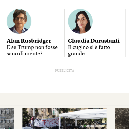
Alan Rusbridger
Claudia Durastanti
E se Trump non fosse
Il cugino si è fatto
sano di mente?
grande
PUBBLICITÀ