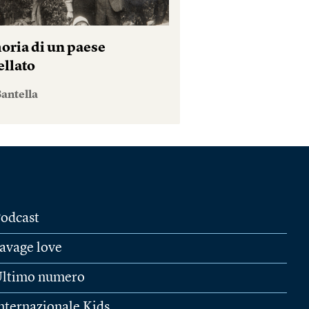
ria di un paese
ellato
antella
odcast
avage love
ltimo numero
nternazionale Kids