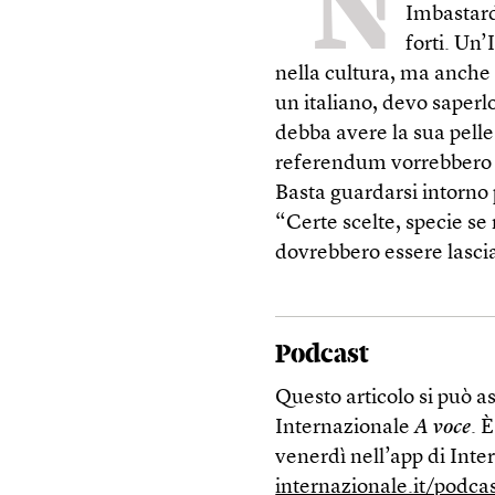
“N
Imbastardi
forti. Un’
nella cultura, ma anche n
un italiano, devo saperl
debba avere la sua pelle.
referendum vorrebbero fa
Basta guardarsi intorno p
“Certe scelte, specie se
dovrebbero essere lasciat
Podcast
Questo articolo si può a
Internazionale
A voce
. 
venerdì nell’app di Inte
internazionale.it/podca