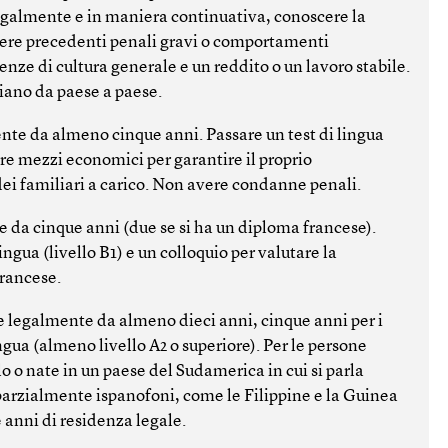
 legalmente e in maniera continuativa, conoscere la
vere precedenti penali gravi o comportamenti
enze di cultura generale e un reddito o un lavoro stabile.
iano da paese a paese.
nte da almeno cinque anni. Passare un test di lingua
vere mezzi economici per garantire il proprio
ei familiari a carico. Non avere condanne penali.
e da cinque anni (due se si ha un diploma francese).
ingua (livello B1) e un colloquio per valutare la
francese.
 legalmente da almeno dieci anni, cinque anni per i
ingua (almeno livello A2 o superiore). Per le persone
o o nate in un paese del Sudamerica in cui si parla
 parzialmente ispanofoni, come le Filippine e la Guinea
 anni di residenza legale.