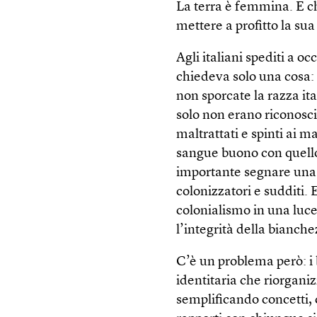
La terra è femmina. E ch
mettere a profitto la sua
Agli italiani spediti a 
chiedeva solo una cosa: n
non sporcate la razza ital
solo non erano riconosci
maltrattati e spinti ai m
sangue buono con quello d
importante segnare una d
colonizzatori e sudditi.
colonialismo in una luce
l’integrità della bianc
C’è un problema però: i 
identitaria che riorgani
semplificando concetti, c