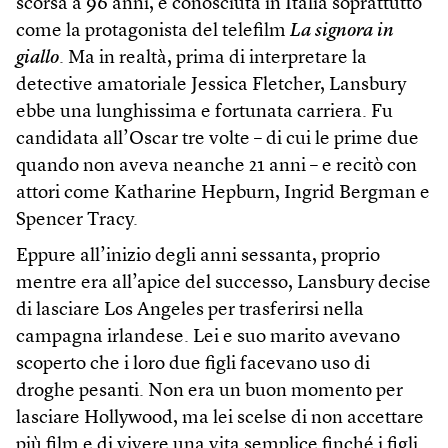
scorsa a 96 anni, è conosciuta in Italia soprattutto
come la protagonista del telefilm
La signora in
giallo
. Ma in realtà, prima di interpretare la
detective amatoriale Jessica Fletcher, Lansbury
ebbe una lunghissima e fortunata carriera. Fu
candidata all’Oscar tre volte – di cui le prime due
quando non aveva neanche 21 anni – e recitò con
attori come Katharine Hepburn, Ingrid Bergman e
Spencer Tracy.
Eppure all’inizio degli anni sessanta, proprio
mentre era all’apice del successo, Lansbury decise
di lasciare Los Angeles per trasferirsi nella
campagna irlandese. Lei e suo marito avevano
scoperto che i loro due figli facevano uso di
droghe pesanti. Non era un buon momento per
lasciare Hollywood, ma lei scelse di non accettare
più film e di vivere una vita semplice finché i figli