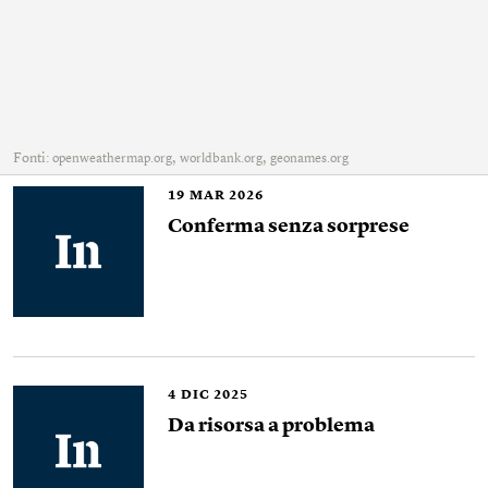
Fonti:
,
,
openweathermap.org
worldbank.org
geonames.org
19
MAR 2026
Conferma senza sorprese
4
DIC 2025
Da risorsa a problema