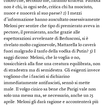
coloro che, secondo me, faranno sfracelli. Patriota
non è chi, in ogni sede, critica chi ha nuociuto,
nuoce e nuocerà al suo paese? 2) I mezzi
d’informazione hanno auscultato ossessivamente
Meloni per sentire che tipo di premierato aveva in
pectore; il premierato, anche grazie alle
espettorazioni avvelenate di Berlusconi, si è
rivelato molto cagionevole; Mattarella lo caverà
fuori malgrado il tanfo della vodka di Putin? 3) I
saggi dicono: Meloni, che lo voglia o no,
tossicchierà alla fine una creatura equilibrata, non
di stradestra ma di semidestra. Gli esigenti invece
vogliono che i fascisti si dichiarino
immediatamente antifascisti, sennò si mette
male. Il volgo cinico sa bene che Parigi vale non
solo una messa ma, se necessario, anche un 25
aprile. Meloni gli darà ragione e accontenterà più