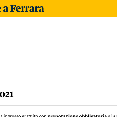
021
o a ingresso gratuito con
prenotazione obbligatoria
e in 