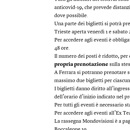
anticovid-19, che prevede distanzi
dove possibile.
Una parte dei biglietti si potrà p
Trieste aperta venerdì 1 e sabato 2
Per accedere agli eventi è obbliga
48 ore.
Il numero dei posti è ridotto, pe
propria prenotazione
sulla ste
A Ferrara si potranno prenotare so
massimo due biglietti per ciascun 
I biglietti danno diritto all’ingr
dell’orario d’inizio indicato nel
Per tutti gli eventi è necessario 
Per accedere agli eventi all’Ex T
La rassegna Mondovisioni è a paga
Boccaleone 19.