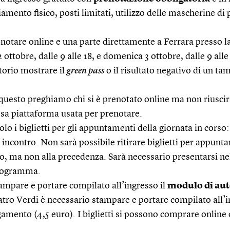
amento fisico, posti limitati, utilizzo delle mascherine di 
renotare online e una parte direttamente a Ferrara presso la
 ottobre, dalle 9 alle 18, e domenica 3 ottobre, dalle 9 alle 
torio mostrare il
green pass
o il risultato negativo di un ta
r questo preghiamo chi si è prenotato online ma non riuscir
ssa piattaforma usata per prenotare.
lo i biglietti per gli appuntamenti della giornata in corso:
incontro. Non sarà possibile ritirare biglietti per appunt
esso, ma non alla precedenza. Sarà necessario presentarsi n
 programma.
stampare e portare compilato all’ingresso il
modulo di aut
eatro Verdi è necessario stampare e portare compilato all
mento (4,5 euro). I biglietti si possono comprare online o 