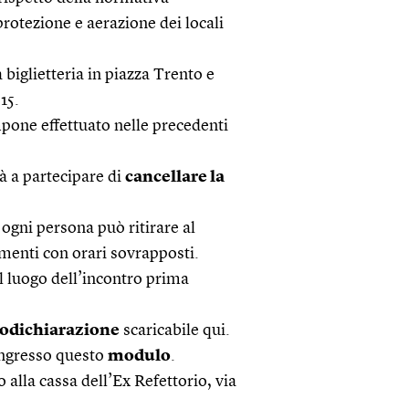
protezione e aerazione dei locali
 biglietteria in piazza Trento e
15.
mpone effettuato nelle precedenti
à a partecipare di
cancellare la
 ogni persona può ritirare al
amenti con orari sovrapposti.
el luogo dell’incontro prima
odichiarazione
scaricabile
qui
.
’ingresso questo
modulo
.
alla cassa dell’Ex Refettorio, via