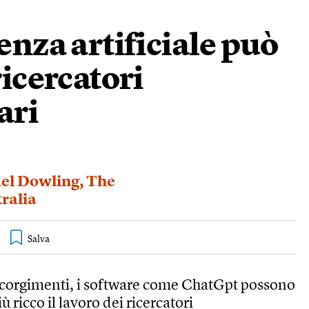
genza artificiale può
ricercatori
ari
el Dowling
,
The
ralia
accorgimenti, i software come ChatGpt possono
ù ricco il lavoro dei ricercatori